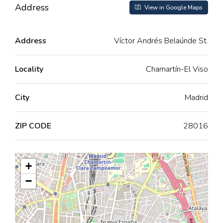
Address
View in Google Maps
Address
Víctor Andrés Belaúnde St.
Locality
Chamartín-El Viso
City
Madrid
ZIP CODE
28016
+
−