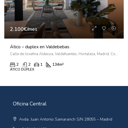
2.100€/mes
Ático – duplex en Valdebebas
Calle de Josefina Aldecoa, Valdefuentes, Hortaleza, Madrid, Comunidad de Madrid, 28055, España
2
2
1
134
m²
ÁTICO DÚPLEX
Oficina Central
Avda. Juan Antonio Samaranch S/N 28055 – Madrid