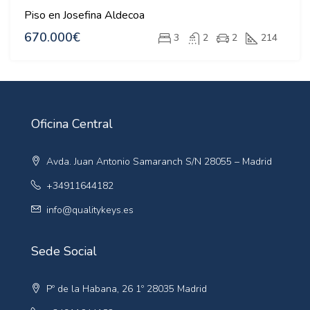
Piso en Josefina Aldecoa
670.000€
3
2
2
214
Oficina Central
Avda. Juan Antonio Samaranch S/N 28055 – Madrid
+34911644182
info@qualitykeys.es
Sede Social
Pº de la Habana, 26 1º 28035 Madrid