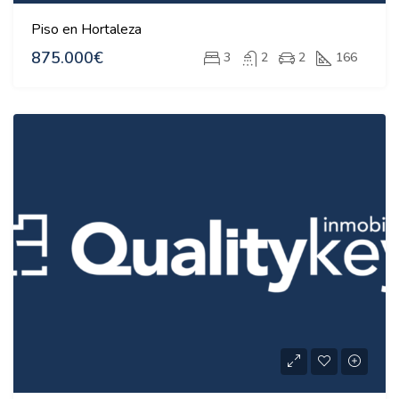
Piso en Hortaleza
875.000€
3
2
2
166