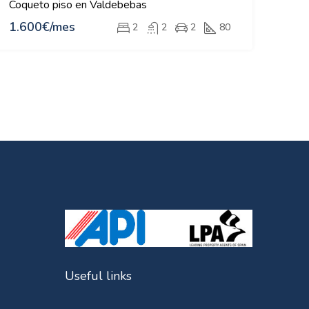
Coqueto piso en Valdebebas
1.600€/mes
2
2
2
80
Useful links