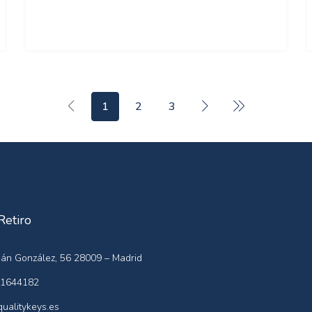
1
2
3
Retiro
án González, 56 28009 – Madrid
1644182
ualitykeys.es