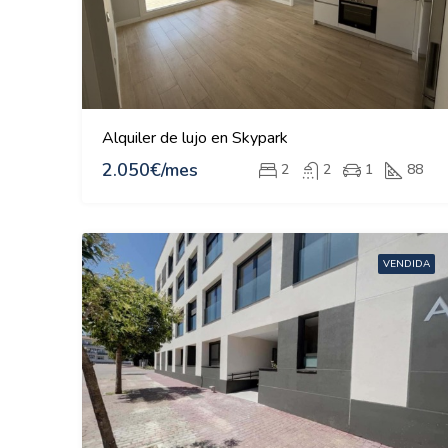
Alquiler de lujo en Skypark
2.050€/mes
2
2
1
88
VENDIDA