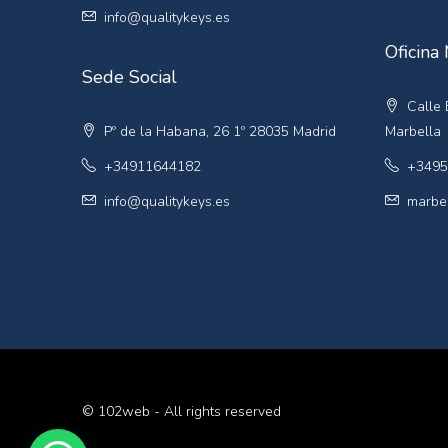
info@qualitykeys.es
Oficina
Sede Social
Calle E
Pº de la Habana, 26 1º 28035 Madrid
Marbella
+34911644182
+3495
info@qualitykeys.es
marbel
© 102web - All rights reserved