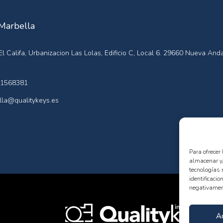
 Marbella
l Califa, Urbanizacion Las Lolas, Edificio C, Local 6. 29660 Nueva Anda
1568381
la@qualitykeys.es
Para ofrecer
almacenar y/
tecnologías 
identificacio
negativament
A