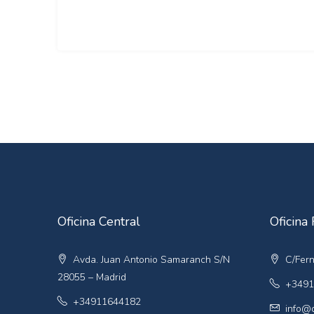
Oficina Central
Oficina 
Avda. Juan Antonio Samaranch S/N
C/Fern
28055 – Madrid
+3491
+34911644182
info@q