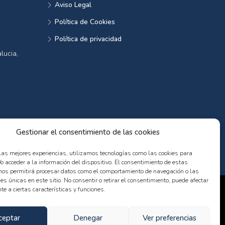
Aviso Legal
Política de Cookies
Política de privacidad
lucia,
Gestionar el consentimiento de las cookies
 las mejores experiencias, utilizamos tecnologías como las cookies para
o acceder a la información del dispositivo. El consentimiento de estas
nos permitirá procesar datos como el comportamiento de navegación o las
nes únicas en este sitio. No consentir o retirar el consentimiento, puede afectar
e a ciertas características y funciones.
ceptar
Denegar
Ver preferencias