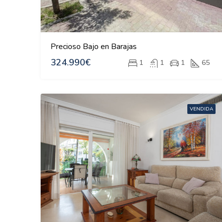
Precioso Bajo en Barajas
324.990€
1
1
1
65
VENDIDA