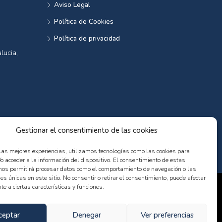
Aviso Legal
Política de Cookies
Política de privacidad
lucia,
Gestionar el consentimiento de las cookies
 las mejores experiencias, utilizamos tecnologías como las cookies para
o acceder a la información del dispositivo. El consentimiento de estas
nos permitirá procesar datos como el comportamiento de navegación o las
nes únicas en este sitio. No consentir o retirar el consentimiento, puede afectar
e a ciertas características y funciones.
ceptar
Denegar
Ver preferencias