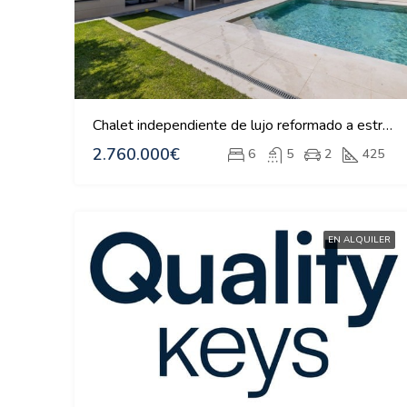
Chalet independiente de lujo reformado a estrenar en Monteclaro
2.760.000€
6
5
2
425
EN ALQUILER