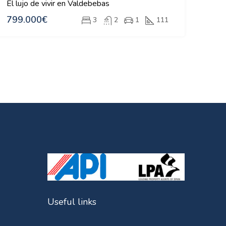
El lujo de vivir en Valdebebas
799.000€
3
2
1
111
Useful links