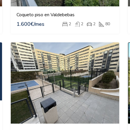
Coqueto piso en Valdebebas
1.600€/mes
2
2
2
80