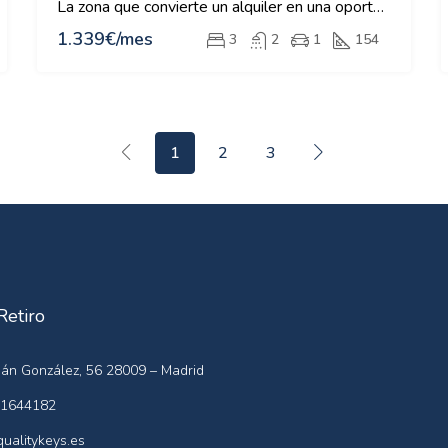
La zona que convierte un alquiler en una oportunidad
1.339€/mes
3
2
1
154
1
2
3
Retiro
án González, 56 28009 – Madrid
1644182
ualitykeys.es