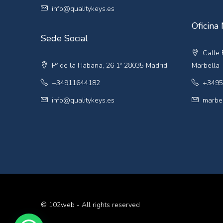
info@qualitykeys.es
Oficina
Sede Social
Calle E
Pº de la Habana, 26 1º 28035 Madrid
Marbella
+34911644182
+3495
info@qualitykeys.es
marbel
© 102web - All rights reserved