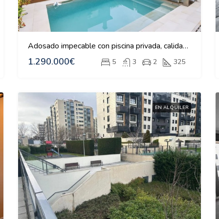
Adosado impecable con piscina privada, calidades
1.290.000€
5
3
2
325
EN ALQUILER