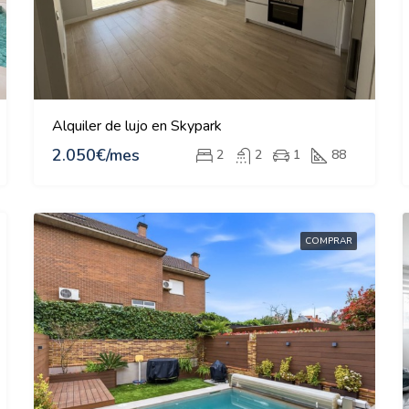
Alquiler de lujo en Skypark
2.050€/mes
2
2
1
88
COMPRAR