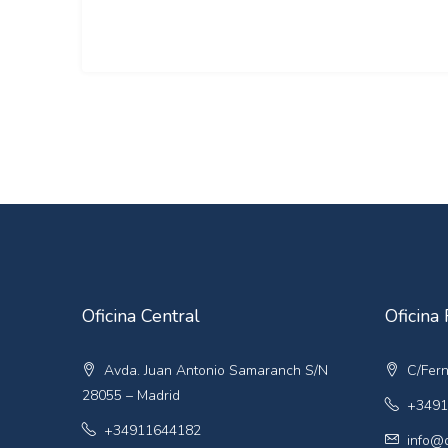
Oficina Central
Oficina 
Avda. Juan Antonio Samaranch S/N
C/Fern
28055 – Madrid
+3491
+34911644182
info@q