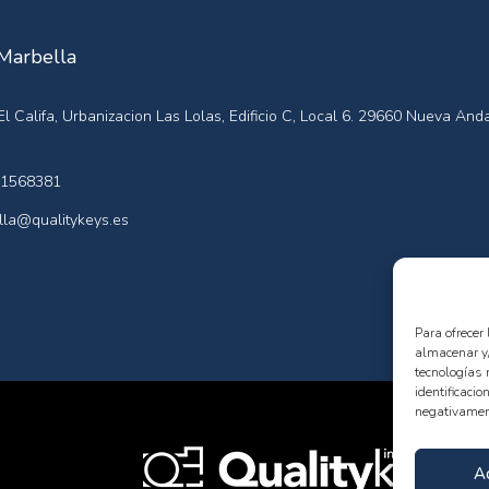
 Marbella
l Califa, Urbanizacion Las Lolas, Edificio C, Local 6. 29660 Nueva Anda
1568381
la@qualitykeys.es
Para ofrecer
almacenar y/
tecnologías 
identificacio
negativament
A