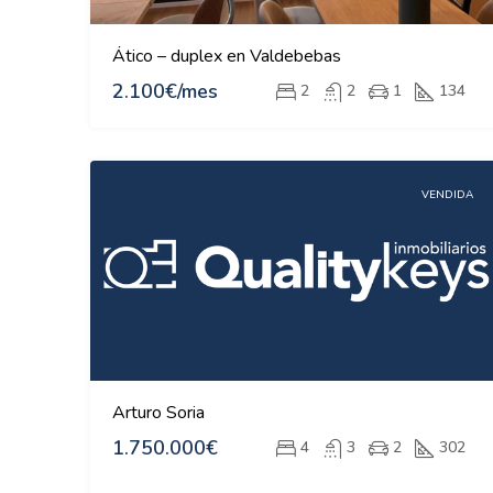
Ático – duplex en Valdebebas
2.100€/mes
2
2
1
134
VENDIDA
Arturo Soria
1.750.000€
4
3
2
302