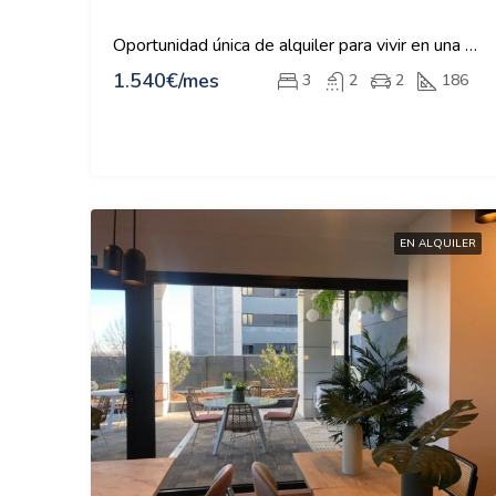
Oportunidad única de alquiler para vivir en una de las zonas más exclusivas de Valdebebas
1.540€/mes
3
2
2
186
EN ALQUILER