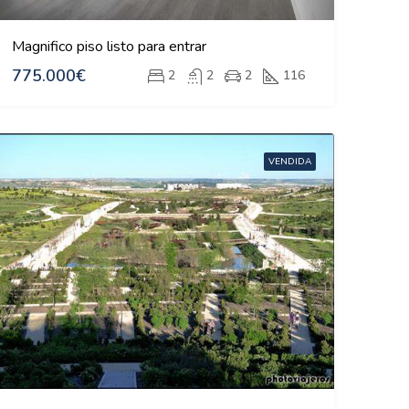
Magnifico piso listo para entrar
775.000€
2
2
2
116
VENDIDA