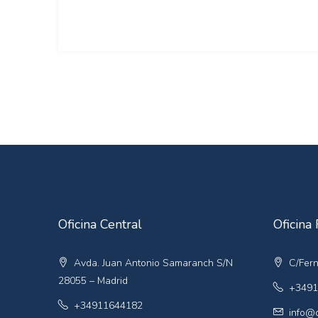
Oficina Central
Oficina 
Avda. Juan Antonio Samaranch S/N
C/Fern
28055 – Madrid
+3491
+34911644182
info@q