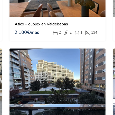
Ático – duplex en Valdebebas
2.100€/mes
2
2
1
134