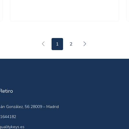
1
2
Retiro
án González, 56 28009 – Madrid
1644182
ualitykeys.es