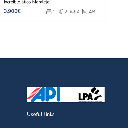
Increible ático Moraleja
3.900€
4
3
2
234
Useful links