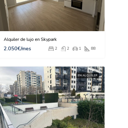
Alquiler de lujo en Skypark
2.050€/mes
2
2
1
88
EN ALQUILER