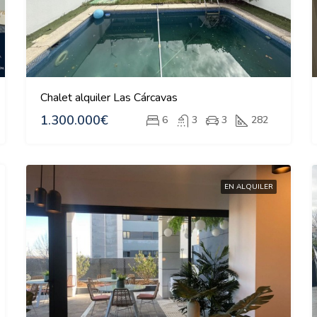
Chalet alquiler Las Cárcavas
1.300.000€
6
3
3
282
EN ALQUILER