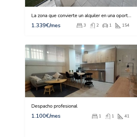
La zona que convierte un alquiler en una oportunidad
1.339€/mes
3
2
1
154
Despacho profesional
1.100€/mes
1
1
41