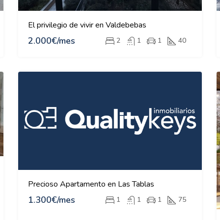
El privilegio de vivir en Valdebebas
2.000€/mes
2
1
1
40
Precioso Apartamento en Las Tablas
1.300€/mes
1
1
1
75