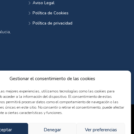
Aviso Legal
Política de Cookies
Política de privacidad
lucia,
Gestionar el consentimiento de las cookies
 las mejores experiencias, utilizamos tecnologías como las cookies para
o acceder a la información del dispositivo. El consentimiento de estas
nos permitirá procesar datos como el comportamiento de navegación o las
nes únicas en este sitio. No consentir o retirar el consentimiento, puede afectar
e a ciertas características y funciones.
ceptar
Denegar
Ver preferencias