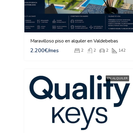
Maravilloso piso en alquiler en Valdebebas
2.200€/mes
2
2
2
142
EN ALQUILER