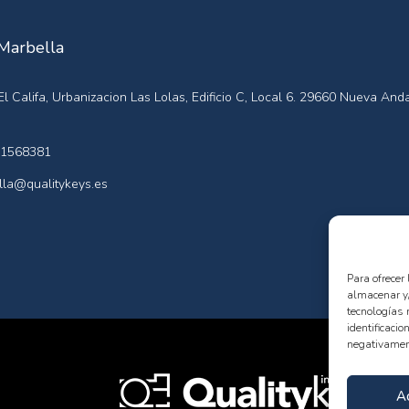
 Marbella
l Califa, Urbanizacion Las Lolas, Edificio C, Local 6. 29660 Nueva Anda
1568381
la@qualitykeys.es
Para ofrecer
almacenar y/
tecnologías 
identificacio
negativament
A