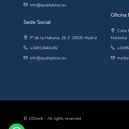
info@qualitykeys.es
Oficina
Sede Social
Calle E
Pº de la Habana, 26 1º 28035 Madrid
Marbella
+34911644182
+3495
info@qualitykeys.es
marbel
© 102web - All rights reserved