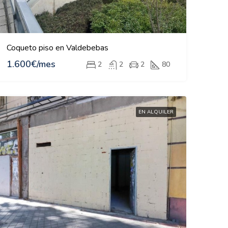
Coqueto piso en Valdebebas
1.600€/mes
2
2
2
80
EN ALQUILER