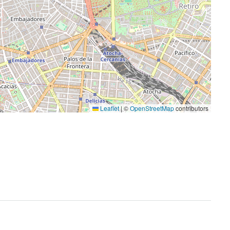
Leaflet
|
©
OpenStreetMap
contributors