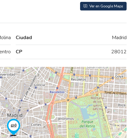
Ver en Google Maps
olina
Ciudad
Madrid
entro
CP
28012