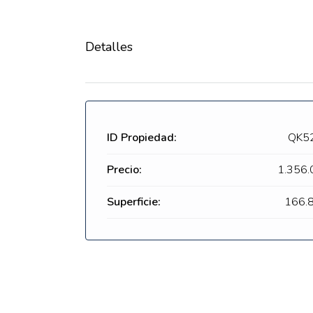
Detalles
ID Propiedad:
QK5
Precio:
1.356
Superficie:
166.