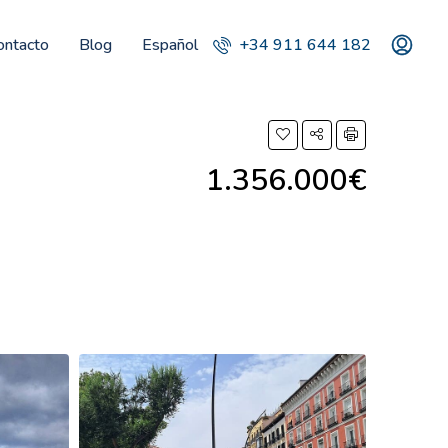
ontacto
Blog
Español
+34 911 644 182
1.356.000€