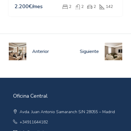
2.200€/mes
2
2
2
142
Anterior
Siguiente
Oficina Central
Avda. Juan Antonio Samaranch S/N 28055 – Madrid
+34911644182