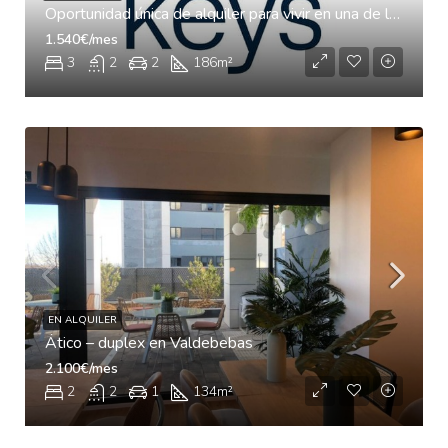
Oportunidad única de alquiler para vivir en una de las zonas más exclusivas de Valdebebas
1.540€/mes
3
2
2
186
m²
EN ALQUILER
Ático – duplex en Valdebebas
2.100€/mes
2
2
1
134
m²