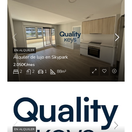
EN ALQUILER
Alquiler de lujo en Skypark
2.050€/mes
2
2
1
88
m²
EN ALQUILER