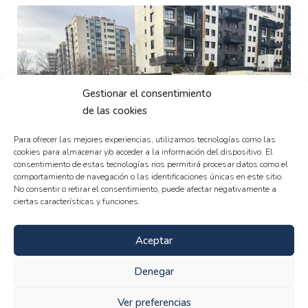
Gestionar el consentimiento
de las cookies
EN ALQUILER
Para ofrecer las mejores experiencias, utilizamos tecnologías como las
Coqueto piso en Valdebebas
cookies para almacenar y/o acceder a la información del dispositivo. El
consentimiento de estas tecnologías nos permitirá procesar datos como el
1.600€/mes
comportamiento de navegación o las identificaciones únicas en este sitio.
2
2
2
80
m²
No consentir o retirar el consentimiento, puede afectar negativamente a
ciertas características y funciones.
Aceptar
Denegar
Ver preferencias
VENDIDA