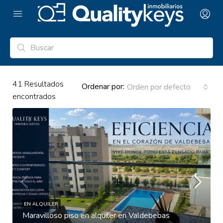
41
Resultados
Ordenar por:
Orden por defecto
encontrados
EN ALQUILER
Maravilloso piso en alquiler en Valdebebas