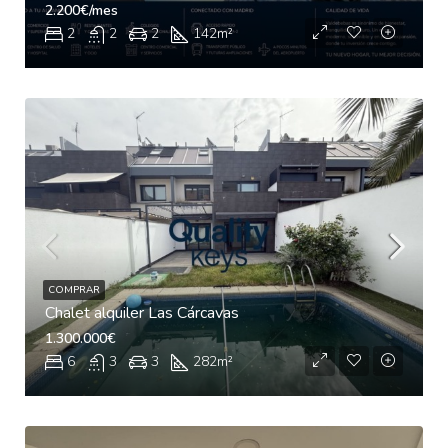
2.200€/mes
2
2
2
142
m²
COMPRAR
Chalet alquiler Las Cárcavas
1.300.000€
6
3
3
282
m²