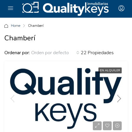
Home
Chamberí
Chamberí
Ordenar por:
22 Propiedades
Orden por defecto
EN ALQUILER