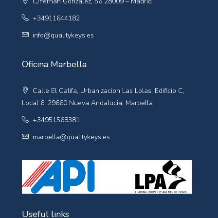
C/Fernán González, 56 28009 – Madrid
+34911644182
info@qualitykeys.es
Oficina Marbella
Calle El Califa, Urbanizacion Las Lolas, Edificio C,
Local 6. 29660 Nueva Andalucia, Marbella
+34951568381
marbella@qualitykeys.es
Useful links