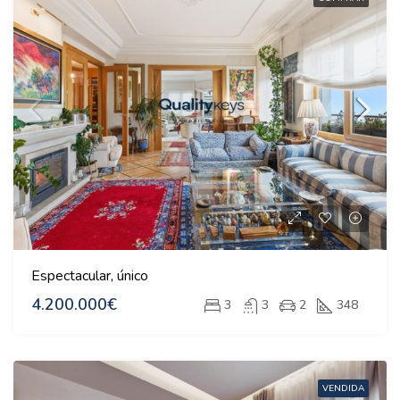
Espectacular, único
4.200.000€
3
3
2
348
VENDIDA