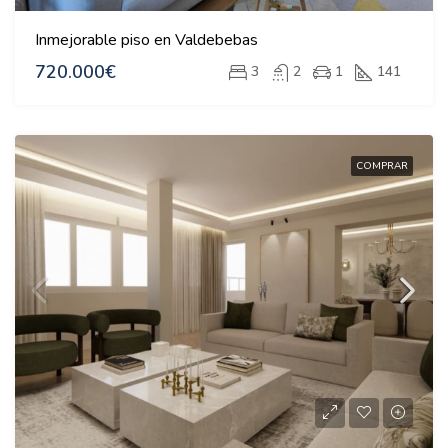
Inmejorable piso en Valdebebas
720.000€
3
2
1
141
COMPRAR