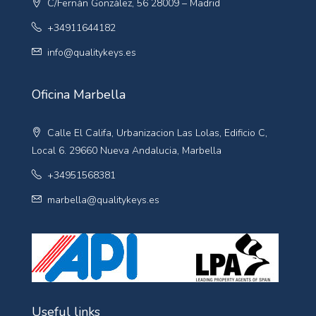
C/Fernán González, 56 28009 – Madrid
+34911644182
info@qualitykeys.es
Oficina Marbella
Calle El Califa, Urbanizacion Las Lolas, Edificio C,
Local 6. 29660 Nueva Andalucia, Marbella
+34951568381
marbella@qualitykeys.es
Useful links