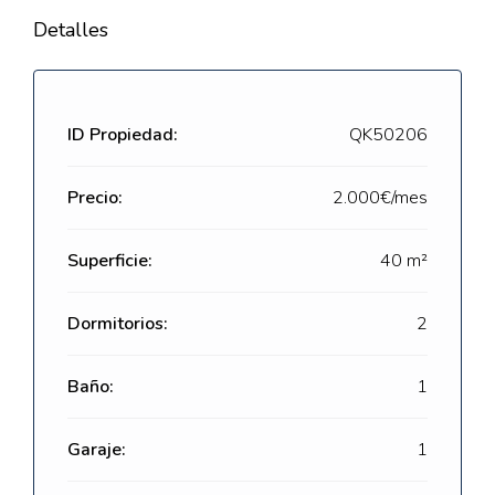
Detalles
ID Propiedad:
QK50206
Precio:
2.000€/mes
Superficie:
40 m²
Dormitorios:
2
Baño:
1
Garaje:
1