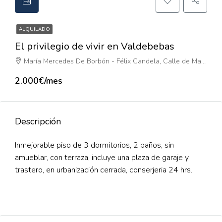
ALQUILADO
El privilegio de vivir en Valdebebas
María Mercedes De Borbón - Félix Candela, Calle de María de las Mercedes de Borbón, Valdefuentes, Hortaleza, Madrid, Comunidad de Madrid, 28055, España
2.000€/mes
Descripción
Inmejorable piso de 3 dormitorios, 2 baños, sin
amueblar, con terraza, incluye una plaza de garaje y
trastero, en urbanización cerrada, conserjeria 24 hrs.