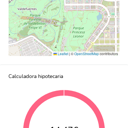
Leaflet
|
©
OpenStreetMap
contributors
Calculadora hipotecaria