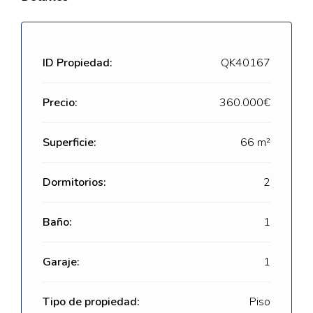
ID Propiedad:
QK40167
Precio:
360.000€
Superficie:
66 m²
Dormitorios:
2
Baño:
1
Garaje:
1
Tipo de propiedad:
Piso