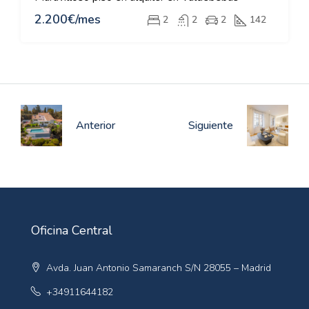
2.200€/mes
2
2
2
142
Anterior
Siguiente
Oficina Central
Avda. Juan Antonio Samaranch S/N 28055 – Madrid
+34911644182