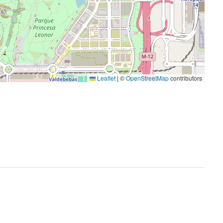
Leaflet
|
©
OpenStreetMap
contributors