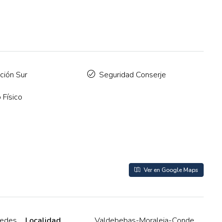
ción Sur
Seguridad Conserje
 Físico
Ver en Google Maps
cedes
Localidad
Valdebebas-Moraleja-Conde