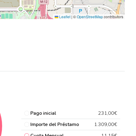
Leaflet
|
©
OpenStreetMap
contributors
Pago inicial
231,00€
Importe del Préstamo
1.309,00€
Cuota Mensual
11,15€