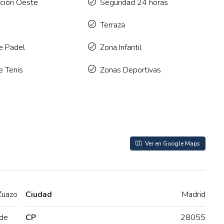
ación Oeste
Seguridad 24 horas
Terraza
e Padel
Zona Infantil
e Tenis
Zonas Deportivas
Ver en Google Maps
Zuazo
Ciudad
Madrid
de
CP
28055