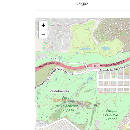
Orgaz
+
−