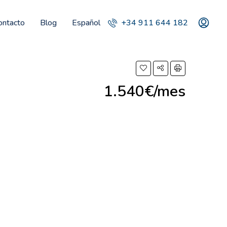
ontacto
Blog
Español
+34 911 644 182
1.540€/mes