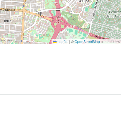
Leaflet
|
©
OpenStreetMap
contributors