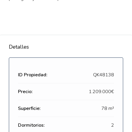
Detalles
ID Propiedad:
QK48138
Precio:
1.209.000€
Superficie:
78 m²
Dormitorios:
2