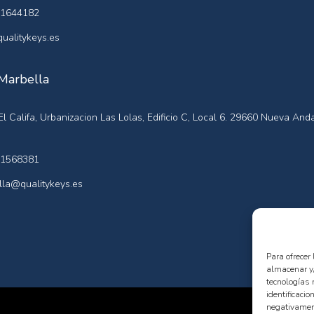
1644182
ualitykeys.es
 Marbella
l Califa, Urbanizacion Las Lolas, Edificio C, Local 6. 29660 Nueva Anda
1568381
la@qualitykeys.es
Para ofrecer
almacenar y/
tecnologías 
identificacio
negativament