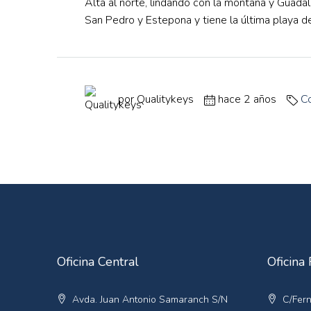
Alta al norte, lindando con la montaña y Guadal
San Pedro y Estepona y tiene la última playa d
por Qualitykeys
hace 2 años
Co
Oficina Central
Oficina 
Avda. Juan Antonio Samaranch S/N
C/Fern