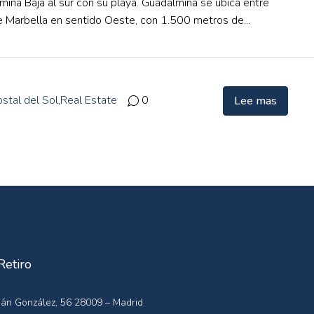
mina Baja al sur con su playa. Guadalmina se ubica entre
e Marbella en sentido Oeste, con 1.500 metros de...
stal del Sol
,
Real Estate
0
Lee mas
Retiro
án González, 56 28009 – Madrid