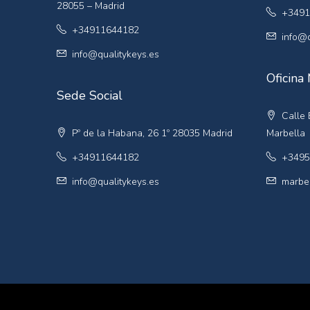
28055 – Madrid
+3491
+34911644182
info@q
info@qualitykeys.es
Oficina
Sede Social
Calle E
Pº de la Habana, 26 1º 28035 Madrid
Marbella
+34911644182
+3495
info@qualitykeys.es
marbel