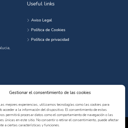
Useful links
Aviso Legal
Política de Cookies
Política de privacidad
lucia,
Gestionar el consentimiento de las cookies
 las mejores experiencias, utilizamos tecnologías como las cookies para
o acceder a la información del dispositivo. El consentimiento de estas
nos permitirá procesar datos como el comportamiento de navegación o las
nes únicas en este sitio. No consentir o retirar el consentimiento, puede afectar
e a ciertas características y funciones.