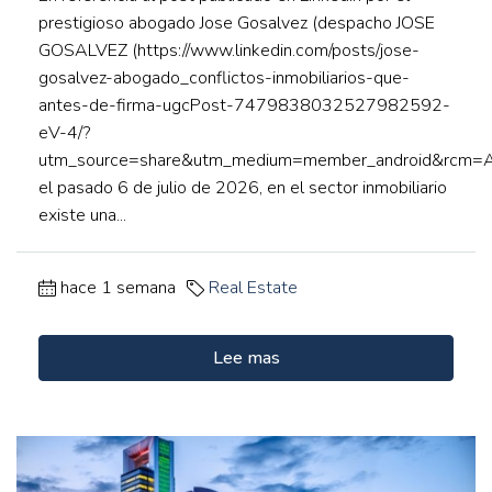
prestigioso abogado Jose Gosalvez (despacho JOSE
GOSALVEZ (https://www.linkedin.com/posts/jose-
gosalvez-abogado_conflictos-inmobiliarios-que-
antes-de-firma-ugcPost-7479838032527982592-
eV-4/?
utm_source=share&utm_medium=member_android&rc
el pasado 6 de julio de 2026, en el sector inmobiliario
existe una...
hace 1 semana
Real Estate
Lee mas