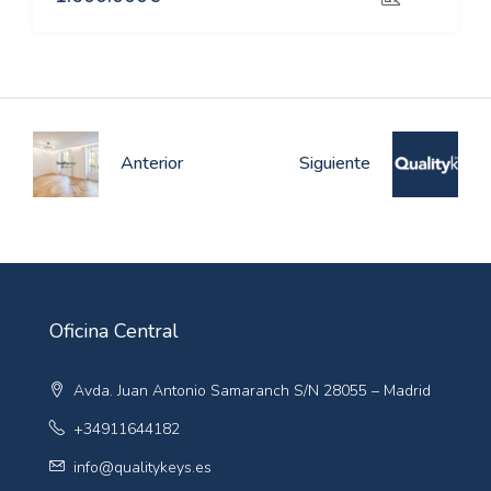
Anterior
Siguiente
Oficina Central
Avda. Juan Antonio Samaranch S/N 28055 – Madrid
+34911644182
info@qualitykeys.es