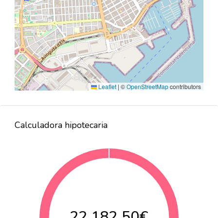
Leaflet
|
©
OpenStreetMap
contributors
Calculadora hipotecaria
22.182,50€